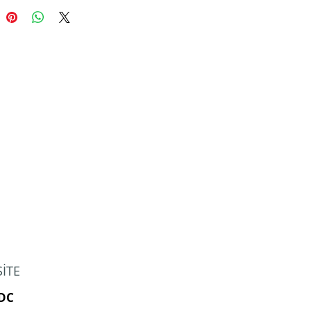
İTE
-DC