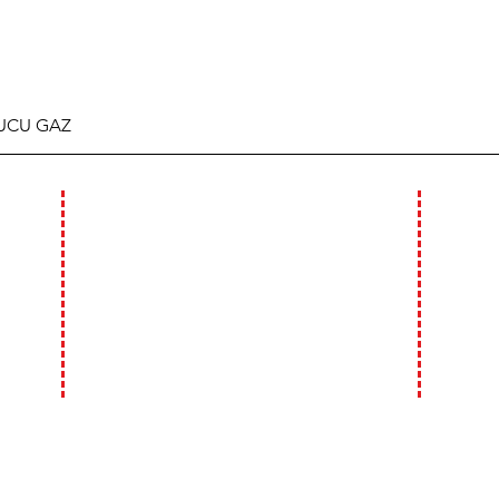
TUCU GAZ
ÇALIŞMA SAATLERİMİZ
WHA
GSM : 0
HAFTA İÇİ :
09:00 - 18:00
GSM : 0
HAFTA SONU (CUMARTESİ)
09:00 - 14:00