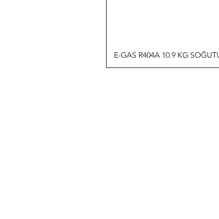
E-GAS R404A 10.9 KG SOĞU
İLETİŞİM
T: 0 (212) 241 71 19
F: 0 (212) 241 17 27
A: Bülbül Mh. Irmak Cd. No:18
Beyoğlu / İstanbul
E:
info@genso.com.tr