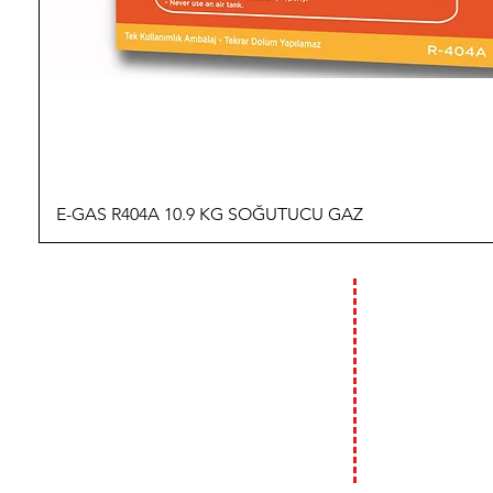
E-GAS R404A 10.9 KG SOĞUTUCU GAZ
İLETİŞİM
ÇALIŞMA
HAFTA İÇİ :
09:00 - 18:00
T: 0 (212) 241 71 19
F: 0 (212) 241 17 27
HAFTA SONU (C
09:00 - 14:00
A: Bülbül Mh. Irmak Cd. No:18
Beyoğlu / İstanbul