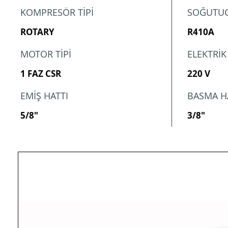
KOMPRESÖR TİPİ
SOĞUTUC
ROTARY
R410A
MOTOR TİPİ
ELEKTRİK
1 FAZ CSR
220 V
EMİŞ HATTI
BASMA H
5/8"
3/8"