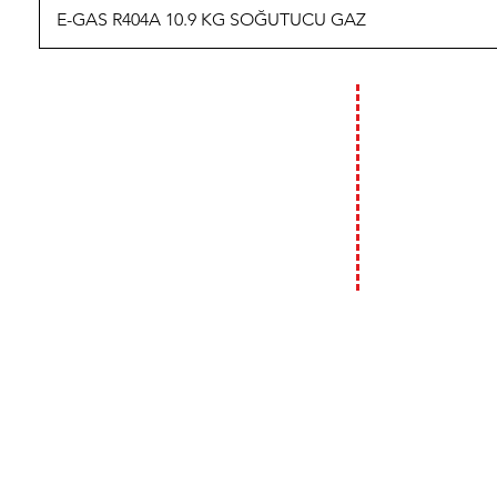
E-GAS R404A 10.9 KG SOĞUTUCU GAZ
İLETİŞİM
ÇALIŞMA
HAFTA İÇİ :
09:00 - 18:00
T: 0 (212) 241 71 19
F: 0 (212) 241 17 27
HAFTA SONU (C
09:00 - 14:00
A: Bülbül Mh. Irmak Cd. No:18
Beyoğlu / İstanbul
E:
info@genso.com.tr
2019 GENSO GENEL SOĞUTMA