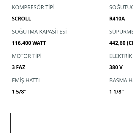
KOMPRESÖR TİPİ
SOĞUTUC
SCROLL
R410A
SOĞUTMA KAPASİTESİ
SÜPÜRME
116.400 WATT
442,60 (
MOTOR TİPİ
ELEKTRİK
3 FAZ
380 V
EMİŞ HATTI
BASMA H
1 5/8"
1 1/8"