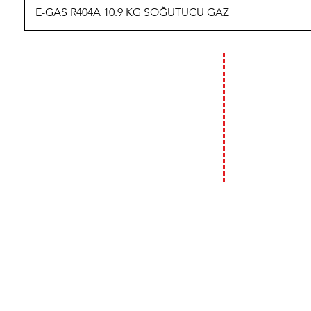
E-GAS R404A 10.9 KG SOĞUTUCU GAZ
İLETİŞİM
ÇALIŞMA
HAFTA İÇİ :
09:00 - 18:00
T: 0 (212) 241 71 19
F: 0 (212) 241 17 27
HAFTA SONU (C
09:00 - 14:00
A: Bülbül Mh. Irmak Cd. No:18
Beyoğlu / İstanbul
E:
info@genso.com.tr
2019 GENSO GENEL SOĞUTMA