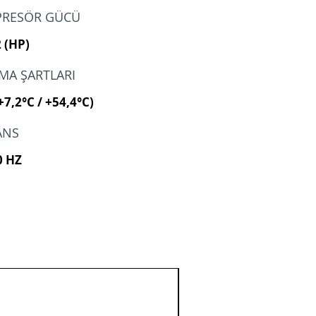
RESÖR GÜCÜ
2 (HP)
ŞMA ŞARTLARI
+7,2°C / +54,4°C)
ANS
0 HZ