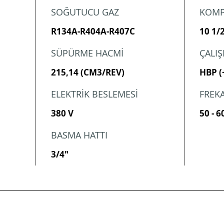
SOĞUTUCU GAZ
KOMP
R134A-R404A-R407C
10 1/
SÜPÜRME HACMİ
ÇALI
215,14 (CM3/REV)
HBP (
ELEKTRİK BESLEMESİ
FREK
380 V
50 - 6
BASMA HATTI
3/4"