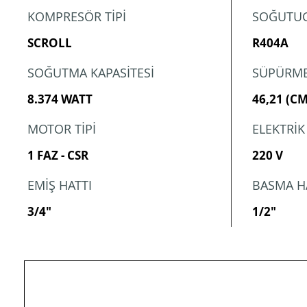
KOMPRESÖR TİPİ
SOĞUTUC
SCROLL
R404A
SOĞUTMA KAPASİTESİ
SÜPÜRME
8.374 WATT
46,21 (C
MOTOR TİPİ
ELEKTRİK
1 FAZ - CSR
220 V
EMİŞ HATTI
BASMA H
3/4"
1/2"