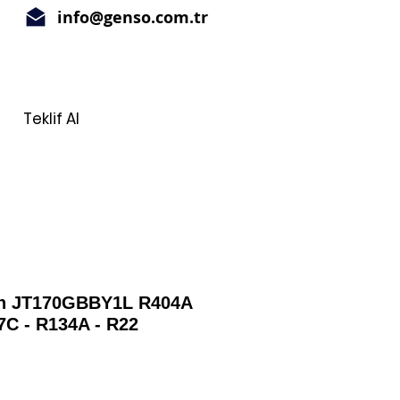
info@genso.com.tr
Teklif Al
in JT170GBBY1L R404A
7C - R134A - R22