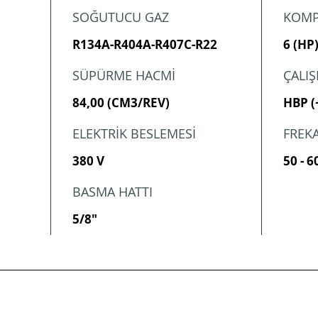
SOĞUTUCU GAZ
KOMP
R134A-R404A-R407C-R22
6 (HP
SÜPÜRME HACMİ
ÇALI
84,00 (CM3/REV)
HBP (
ELEKTRİK BESLEMESİ
FREK
380 V
50 - 6
BASMA HATTI
5/8"