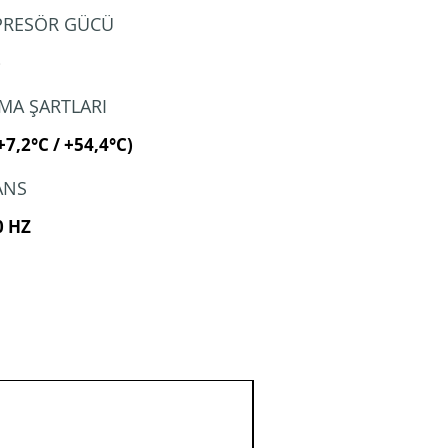
RESÖR GÜCÜ
)
ŞMA ŞARTLARI
+7,2°C / +54,4°C)
ANS
0 HZ