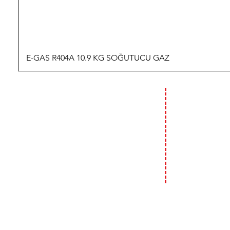
E-GAS R404A 10.9 KG SOĞUTUCU GAZ
İLETİŞİM
ÇALIŞMA
HAFTA İÇİ :
09:00 - 18:00
T: 0 (212) 241 71 19
F: 0 (212) 241 17 27
HAFTA SONU (C
09:00 - 14:00
A: Bülbül Mh. Irmak Cd. No:18
Beyoğlu / İstanbul
E:
info@genso.com.tr