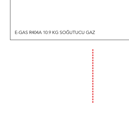
E-GAS R404A 10.9 KG SOĞUTUCU GAZ
İLETİŞİM
ÇALIŞMA
HAFTA İÇİ :
09:00 - 18:00
T: 0 (212) 241 71 19
F: 0 (212) 241 17 27
HAFTA SONU (C
09:00 - 14:00
A: Bülbül Mh. Irmak Cd. No:18
Beyoğlu / İstanbul
E:
info@genso.com.tr