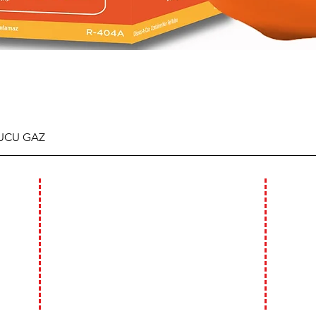
TUCU GAZ
ÇALIŞMA SAATLERİMİZ
WHA
GSM : 0
HAFTA İÇİ :
09:00 - 18:00
GSM : 0
HAFTA SONU (CUMARTESİ)
09:00 - 14:00