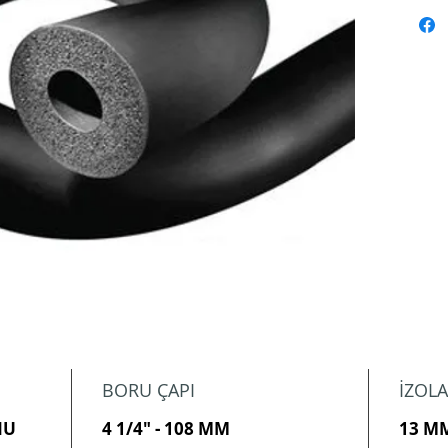
BORU ÇAPI
İZOLA
NU
4 1/4" - 108 MM
13 M