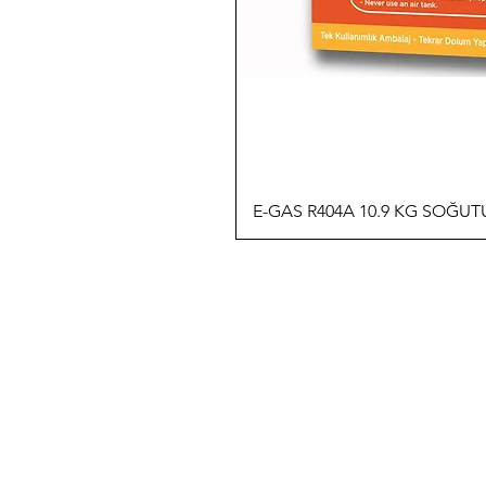
E-GAS R404A 10.9 KG SOĞU
İLETİŞİM
T: 0 (212) 241 71 19
F: 0 (212) 241 17 27
A: Bülbül Mh. Irmak Cd. No:18
Beyoğlu / İstanbul