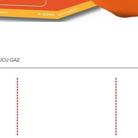
TUCU GAZ
ÇALIŞMA SAATLERİMİZ
WHA
GSM : 0
HAFTA İÇİ :
09:00 - 18:00
GSM : 0
HAFTA SONU (CUMARTESİ)
09:00 - 14:00