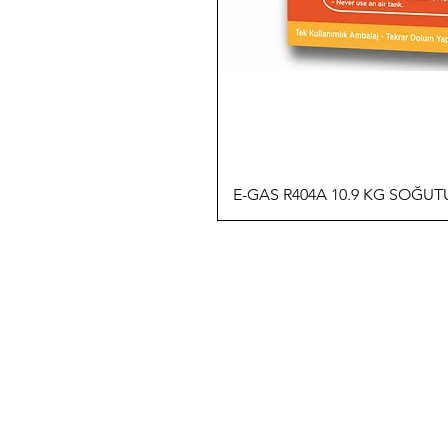
E-GAS R404A 10.9 KG SOĞU
İLETİŞİM
T: 0 (212) 241 71 19
F: 0 (212) 241 17 27
A: Bülbül Mh. Irmak Cd. No:18
Beyoğlu / İstanbul