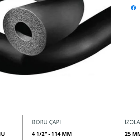
BORU ÇAPI
İZOLA
NU
4 1/2" - 114 MM
25 M