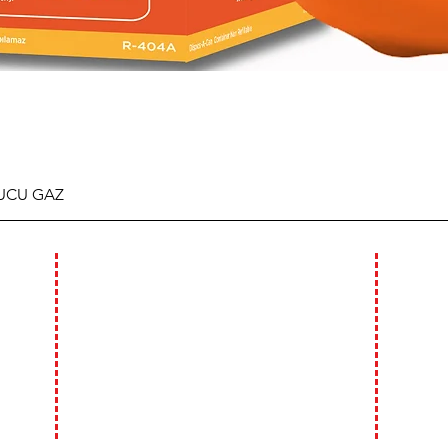
TUCU GAZ
ÇALIŞMA SAATLERİMİZ
WHA
GSM : 0
HAFTA İÇİ :
09:00 - 18:00
GSM : 0
HAFTA SONU (CUMARTESİ)
09:00 - 14:00