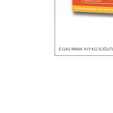
E-GAS R404A 10.9 KG SOĞU
İLETİŞİM
T: 0 (212) 241 71 19
F: 0 (212) 241 17 27
A: Bülbül Mh. Irmak Cd. No:18
Beyoğlu / İstanbul