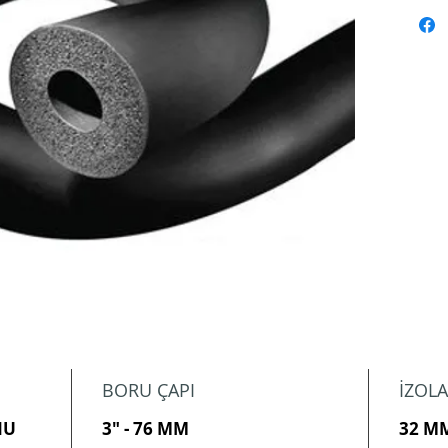
BORU ÇAPI
İZOLA
NU
3" - 76 MM
32 M