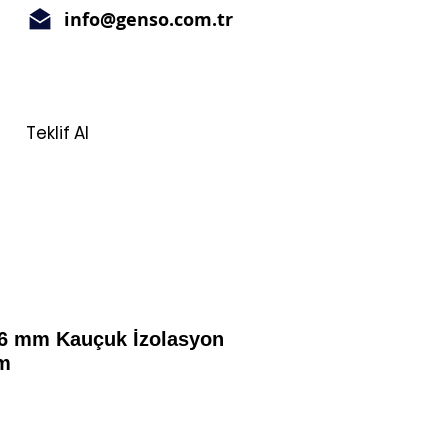
info@genso.com.tr
Teklif Al
76 mm Kauçuk İzolasyon
m