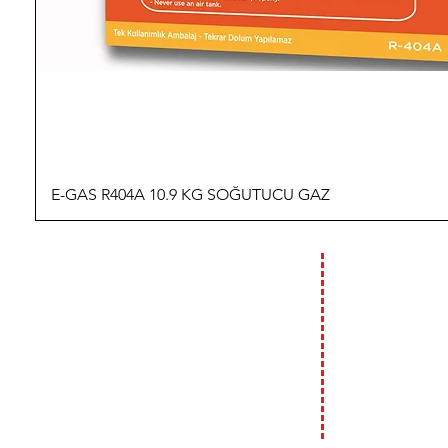
E-GAS R404A 10.9 KG SOĞUTUCU GAZ
İLETİŞİM
ÇALIŞMA
HAFTA İÇİ :
09:00 - 18:00
T: 0 (212) 241 71 19
F: 0 (212) 241 17 27
HAFTA SONU (C
09:00 - 14:00
A: Bülbül Mh. Irmak Cd. No:18
Beyoğlu / İstanbul