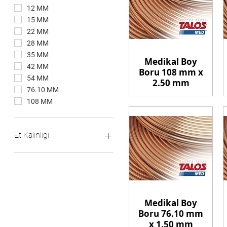
12 MM
15 MM
22 MM
28 MM
35 MM
Medikal Boy
42 MM
Boru 108 mm x
54 MM
2.50 mm
76.10 MM
108 MM
Et Kalınlıgı
0.60 MM
0.70 MM
0.80 MM
1.0 MM
Medikal Boy
1.50 MM
Boru 76.10 mm
2.00 MM
x 1.50 mm
2.50 MM