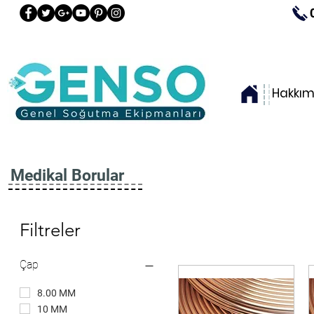
Hakkım
Medikal Borular
Filtreler
Çap
8.00 MM
10 MM