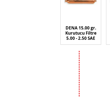
DENA 15.00 gr.
Kurutucu Filtre
5.00 - 2.50 SAE
İLETİŞİM
ÇALIŞMA
HAFTA İÇİ :
09:00 - 18:00
T: 0 (212) 241 71 19
F: 0 (212) 241 17 27
HAFTA SONU (C
09:00 - 14:00
A: Bülbül Mh. Irmak Cd. No:18
Beyoğlu / İstanbul
E:
info@genso.com.tr